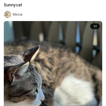
Sunnycat
Meow
1
/
1