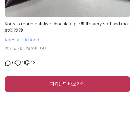
Korea's representative chocolate pie🍫 It's very soft and moi
st😋😋😋
#dessert
#kfood
2025년 7월 31일 오후 11:41
13
0
1
피키랜드 바로가기